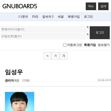
메뉴
검색
1:1문의
FAQ
접속자 2
새글
회원가입
로그인
회
원
로
그
자동로그인
회원가입
정보찾기
인
임성우
20-06-30 0
관리자
0건
259회