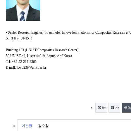
▪ Senior Research Engineer, Fraunhofer Innovation Platform for Composites Research at
ST (
FIP@UNIST
)
Building 123 (UNIST Composites Research Center)
50 UNIST-gil, Ulsan 44919, Republic of Korea
Tel: +82-52-217-2365
E-mail:
lsw6239@unist.ac.kr
목록
답변
글쓰
이전글
강수창